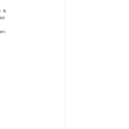
 Ik 
ld 
en.