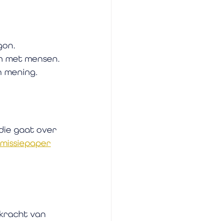
gon.
ch met mensen.
n mening. 
die gaat over 
dmissiepaper
 kracht van 