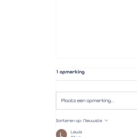
1 opmerking
Plaats een opmerking...
Doe deze oefening om de
Sorteren op:
Nieuwste
verbeeldingskracht van je
brein te activeren!
Lewis