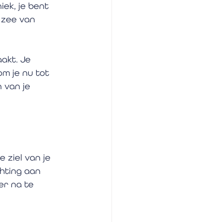
iek, je bent 
 zee van 
akt. Je 
m je nu tot 
 van je 
 ziel van je 
chting aan 
er na te 