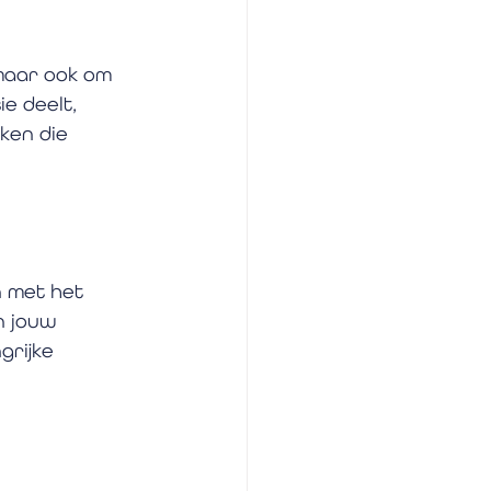
 maar ook om 
e deelt, 
ken die 
n met het 
n jouw 
grijke 