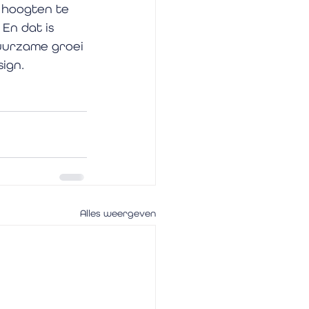
e hoogten te 
 En dat is 
uurzame groei 
ign. 
Alles weergeven