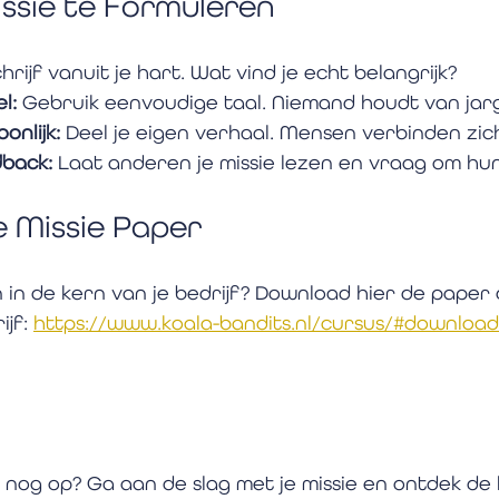
issie te Formuleren
chrijf vanuit je hart. Wat vind je echt belangrijk?
l:
 Gebruik eenvoudige taal. Niemand houdt van jar
onlijk:
 Deel je eigen verhaal. Mensen verbinden zi
back:
 Laat anderen je missie lezen en vraag om hu
 Missie Paper
n in de kern van je bedrijf? Download hier de paper 
jf: 
https://www.koala-bandits.nl/cursus/#downloa
 nog op? Ga aan de slag met je missie en ontdek de