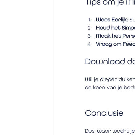
Tips om je M
Wees Eerlijk:
 S
Houd het Simpe
Maak het Perso
Vraag om Feed
Download de
Wil je dieper duike
de kern van je bedri
Conclusie
Dus, waar wacht je