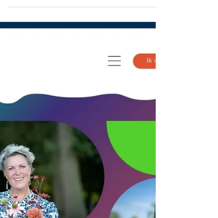
van Be Apples al eens mogen vormgeven
en bouwen. Maar zoals alles verandert,
mensen, bedrijven én technieken, was het
tijd voor een frisse, nieuwe stap. Zeker in
deze tijd gaat die ontwikkeling
razendsnel. De afgelopen periode heeft
Be Apples waardevolle nieuwe inzichten
opgedaan. Dat vormde hét moment voor
een complete vernieuwing. Samen zijn we
een uitgebreid strategisch traject
ingegaan. We hebben de missie, visie,
kernwaarden, merkw