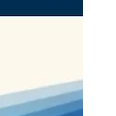
een herkenbare voorstelling. WANT 👉
Creativiteit is broodnodig. Kijk maar eens
om je heen. Zie jij iets wat NIET is
ontworpen door een creatief brein? 🧠
Echt bijna alles wat je ziet zit een creatief
brein achter. Kijk alleen al naar je stoel, je
bank, je behang, je go