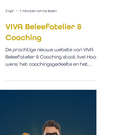
3 apr
1 minuten om te lezen
VIVA Beleefatelier &
Coaching
De prachtige nieuwe website van VIVA
Beleefatelier & Coaching staat live! Haar
wens: het coachingsgedeelte en het
beleefatelier moesten niet langer als
twee losse werelden aanvoelen. Het
Beleefatelier had een totaal andere
uitstraling dan VIVA Coaching en dat