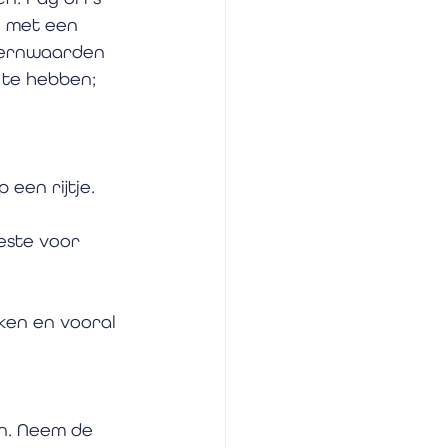
n met een 
 kernwaarden 
 te hebben; 
 een rijtje.
eeste voor 
ken en vooral 
n. Neem de 