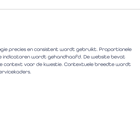
Mensen veranderen,
VIVA
bedrijven veranderen
Coa
gie precies en consistent wordt gebruikt. Proportionele 
e indicatoren wordt gehandhaafd. De website bevat 
 context voor de kwestie. Contextuele breedte wordt 
servicekaders.