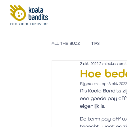
ALL THE BUZZ
TIPS
2 okt 2022
2 minuten om t
Hoe bede
Bijgewerkt op:
3 okt 2022
Als Koala Bandits z
een goede pay off 
eigenlijk is.
De term pay-off wo
terecht, want er z