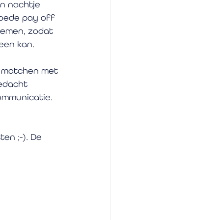
en nachtje 
goede pay off 
nemen, zodat 
een kan. 
t matchen met 
bedacht 
ommunicatie. 
en ;-). De 