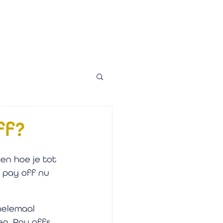
ff?
ien hoe je tot 
 pay off nu 
helemaal 
n. Pay offs 