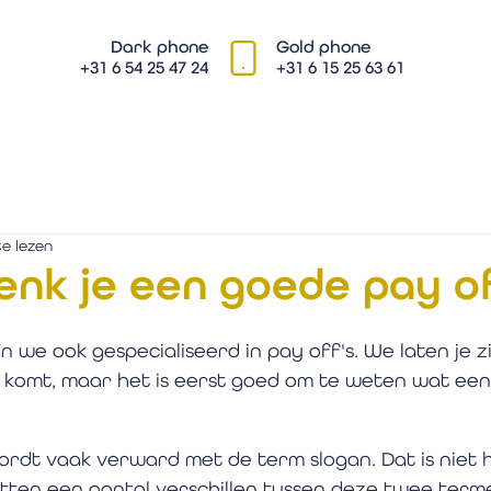
Dark phone
Gold phone
+31 6 54 25 47 24
+31 6 15 25 63 61
e lezen
nk je een goede pay o
ijn we ook gespecialiseerd in pay off's. We laten je z
komt, maar het is eerst goed om te weten wat een
rdt vaak verward met de term slogan. Dat is niet 
itten een aantal verschillen tussen deze twee terme