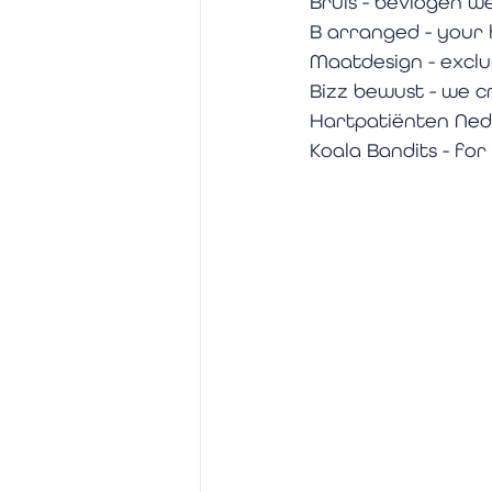
Bruis - bevlogen w
B arranged - your 
Maatdesign - exclu
Bizz bewust - we cr
Hartpatiënten Ned
Koala Bandits - fo