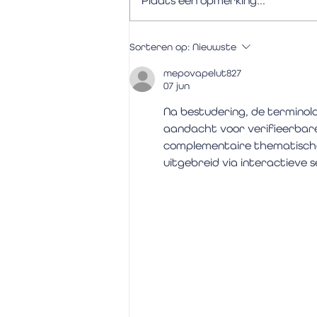
Plaats een opmerking...
Doe deze oefening om de
Sorteren op:
Nieuwste
verbeeldingskracht van je
brein te activeren!
mepovapelut827
07 jun
Na bestudering, de terminolo
aandacht voor verifieerbar
complementaire thematische
uitgebreid via interactieve 