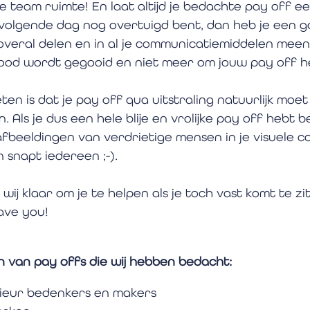
f je team ruimte! En laat altijd je bedachte pay off e
e volgende dag nog overtuigd bent, dan heb je een 
overal delen en in al je communicatiemiddelen mee
ood wordt gegooid en niet meer om jouw pay off h
en is dat je pay off qua uitstraling natuurlijk moe
en. Als je dus een hele blije en vrolijke pay off hebt 
fbeeldingen van verdrietige mensen in je visuele c
 snapt iedereen ;-). 
ij klaar om je te helpen als je toch vast komt te zitt
save you!
 van pay offs die wij hebben bedacht:
rieur bedenkers en makers