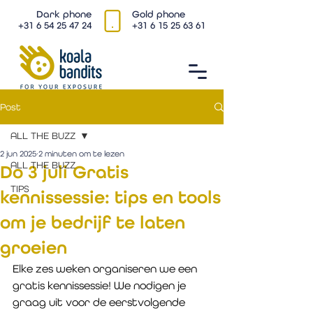
Dark phone
Gold phone
+31 6 54 25 47 24
+31 6 15 25 63 61
Post
ALL THE BUZZ
2 jun 2025
2 minuten om te lezen
ALL THE BUZZ
Do 3 juli Gratis
TIPS
kennissessie: tips en tools
om je bedrijf te laten
groeien
Elke zes weken organiseren we een 
gratis kennissessie! We nodigen je 
graag uit voor de eerstvolgende 