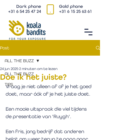
Dark phone
Gold phone
+31 6 54 25 47 24
+31 6 15 25 63 61
Post
ALL THE BUZZ
24 jun 2025
2 minuten om te lezen
ALL THE BUZZ
Doe ik het juiste?
TIPS
Vraag je niet alleen af of je het goed 
doet, maar óók of je het juiste doet.
Een mooie uitspraak die viel tijdens 
de presentatie van 'Ruygh'.
Een fris, jong bedrijf dat anderen 
helpt om weer terug te gaan naar 